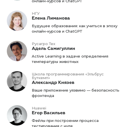
онлайн-курсов и ChatGPT
НГУ
Елена Лиманова
Будущее образования: как учиться в эпоху
онлайн-курсов и ChatGPT
Русагро Тех
Адель Самигуллин
Active Learning в задаче определения
температуры животных
Школа программирования «Эльбрус
Буткемп»
Александр Князев
Ваше приложение уязвимо — безопасность
фронтенда
Huawei
Егор Васильев
Фейлы при построении процесса
тестирования с нуля