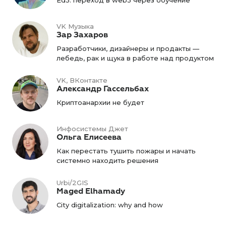
Ed3: переход в web3 через обучение
VK Музыка
Зар Захаров
Разработчики, дизайнеры и продакты —
лебедь, рак и щука в работе над продуктом
VK, ВКонтакте
Александр Гассельбах
Криптоанархии не будет
Инфосистемы Джет
Ольга Елисеева
Как перестать тушить пожары и начать
системно находить решения
Urbi/2GIS
Maged Elhamady
City digitalization: why and how